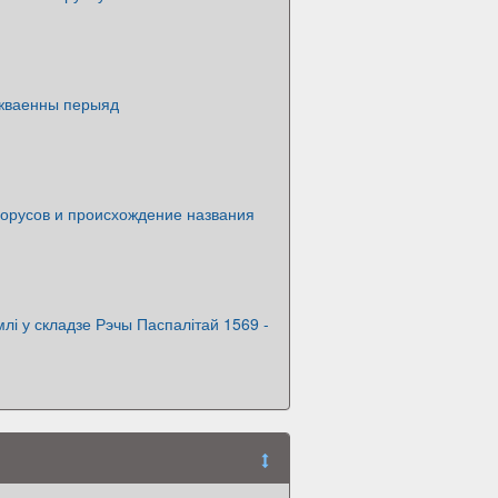
іжваенны перыяд
лорусов и происхождение названия
млі у складзе Рэчы Паспалітай 1569 -