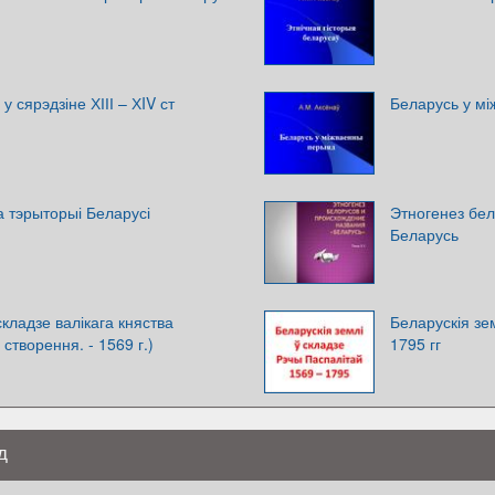
 сярэдзіне ХІІІ – ХIV ст
Беларусь у м
 тэрыторыі Беларусі
Этногенез бе
Беларусь
складзе валікага княства
Беларускія зе
I створення. - 1569 г.)
1795 гг
д