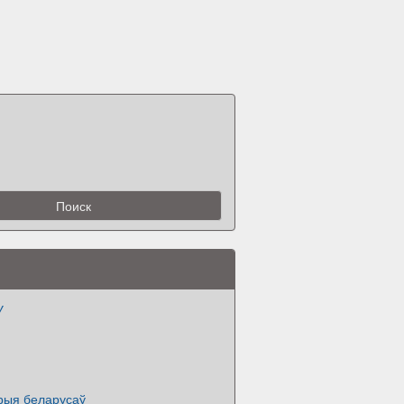
У
орыя беларусаў