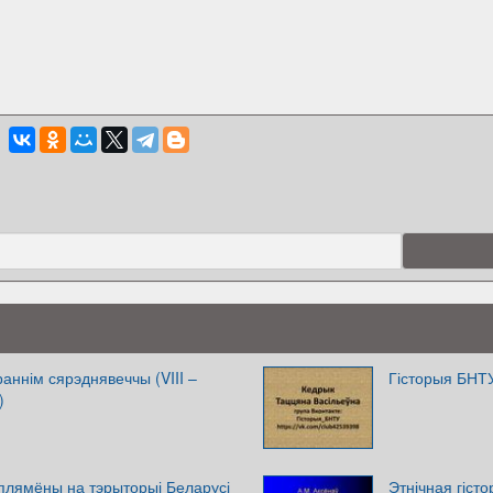
раннім сярэднявеччы (VIII –
Гісторыя БНТ
)
плямёны на тэрыторыі Беларусі
Этнічная гіст