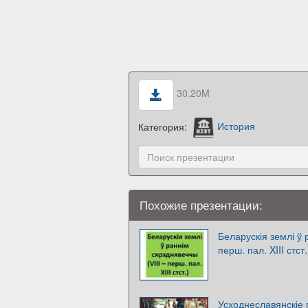
30.20M
Категория:
История
Похожие презентации:
Беларускія землі ў 
перш. пал. XIII стст.
Усходнеславянскіе 