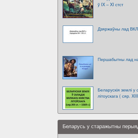
ў IX – XI стст
Дзяржаўны лад ВКЛ у
Першабытны лад на
Беларускія землі у 
літоускага ( сяр. XII
Беларусь у старажытны перыя