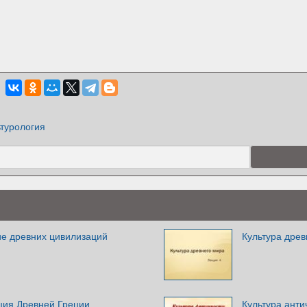
турология
ие древних цивилизаций
Культура древ
ция Древней Греции
Культура анти