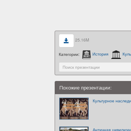
25.16M
Категории:
История
Куль
Похожие презентации:
Культурное наслед
Античная цивилиза