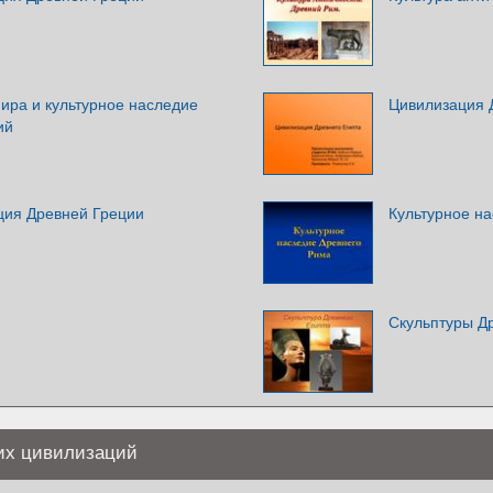
ира и культурное наследие
Цивилизация 
ий
ция Древней Греции
Культурное н
Скульптуры Др
их цивилизаций