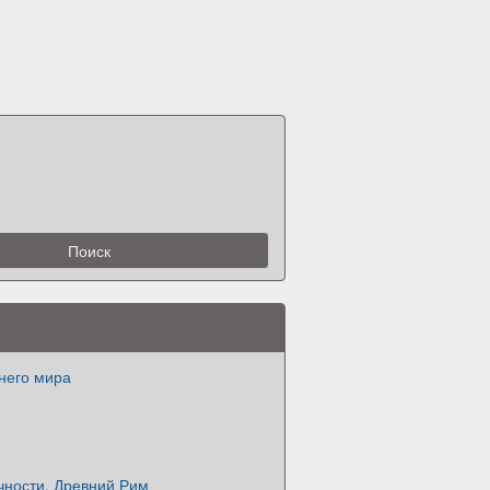
него мира
чности. Древний Рим