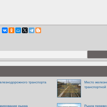
елезнодорожного транспорта
Место железн
транспортной
рмирование рынка
Рынок перево