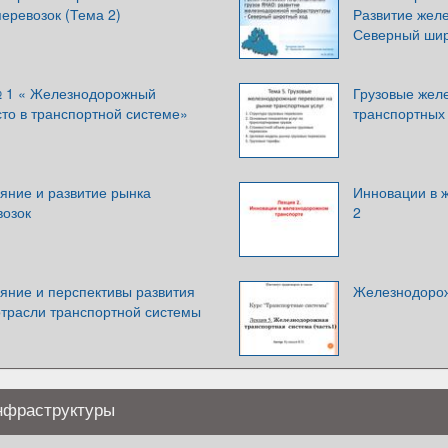
еревозок (Тема 2)
Развитие жел
Северный шир
№ 1 « Железнодорожный
Грузовые жел
сто в транспортной системе»
транспортных 
яние и развитие рынка
Инновации в 
возок
2
яние и перспективы развития
Железнодорож
трасли транспортной системы
нфраструктуры