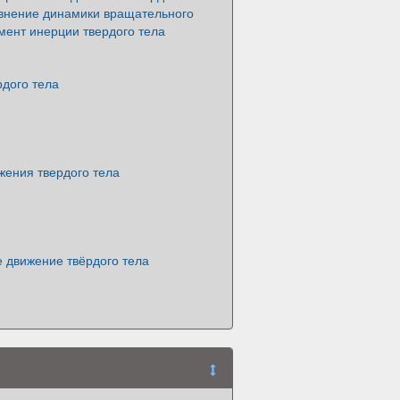
внение динамики вращательного
мент инерции твердого тела
рдого тела
жения твердого тела
 движение твёрдого тела