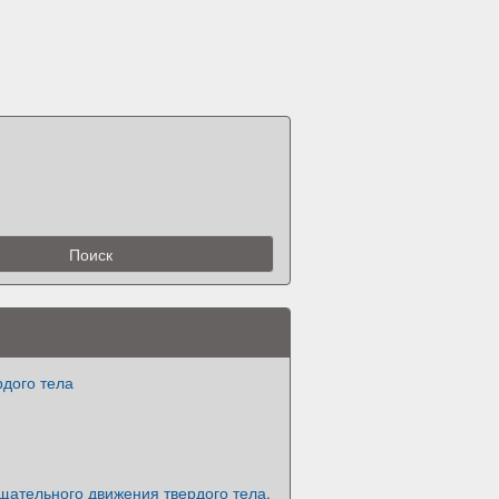
рдого тела
щательного движения твердого тела.