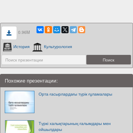
0.96M
История
Культурология
Похожие презентации:
Орта ғасырлардағы түрік ғұламалары
Түркі халықтарының ғалымдары мен
ойшылдары