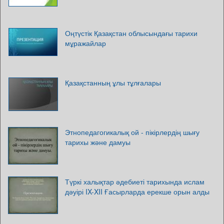
Оңтүстік Қазақстан облысындағы тарихи
мұражайлар
Қазақстанның ұлы тұлғалары
Этнопедагогикалық ой - пікірлердің шығу
тарихы және дамуы
Түркі халықтар әдебиеті тарихында ислам
дәуірі IX-XII Ғасырларда ерекше орын алды