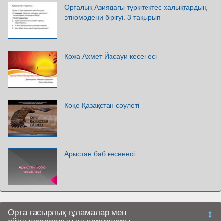
Орталық Азиядағы түркітектес халықтардың
этномәдени бірігуі. 3 тақырып
Қожа Ахмет Йасауи кесенесі
Көңе Қазақстан сәулеті
Арыстан баб кесенесі
Орта ғасырлық ғұламалар мен
ойшылардардың шығармалары