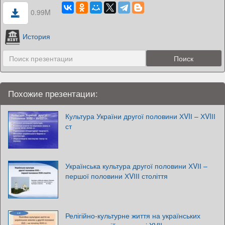
0.99M
История
Похожие презентации:
Культура України другої половини ХVIІ – ХVIІІ
ст
Українська культура другої половини ХVІІ –
першої половини ХVІІІ століття
Релігійно-культурне життя на українських