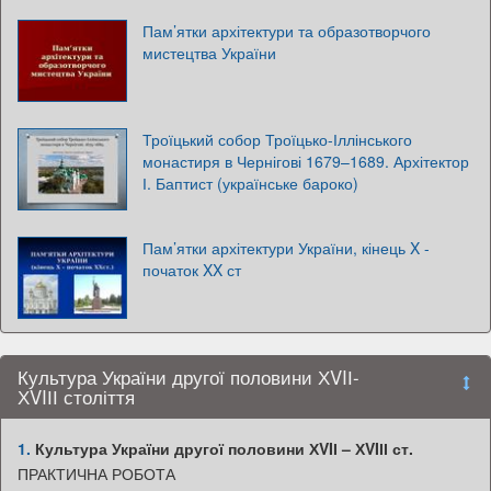
Пам’ятки архітектури та образотворчого
мистецтва України
Троїцький собор Троїцько-Іллінського
монастиря в Чернігові 1679–1689. Архітектор
І. Баптист (українське бароко)
Пам’ятки архітектури України, кінець X -
початок XX ст
Культура України другої половини ХVIІ-
ХVIІІ століття
1.
Культура України другої половини ХVIІ – ХVIІІ ст.
ПРАКТИЧНА РОБОТА