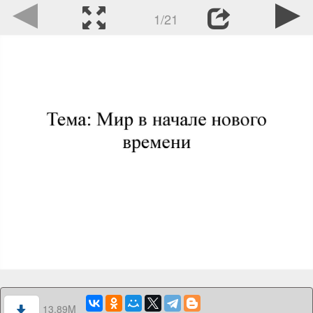
1/21
13.89M