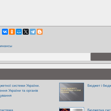
инансы
жетної системи України.
Бюджет і бюдж
ння України та органів
дування
система
Бюджетна сис