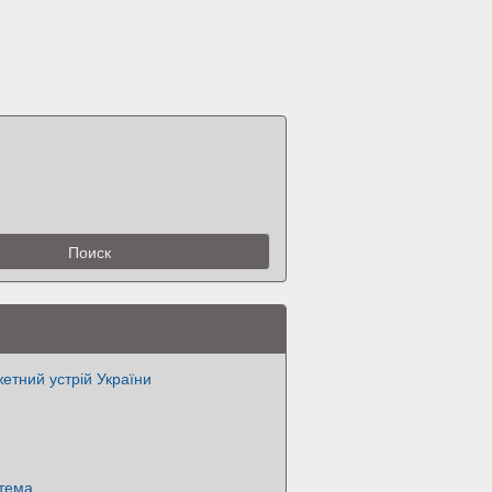
етний устрій України
тема