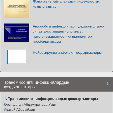
Жаңа және қайталанатын инфекциялық
қоздырғыштар
Анаэробты инфекциялар. Қоздырғыштарға
сипаттама, эпидемиологиясы,
патогенезі,диагностика принциптері,
профилактикасы
Нейровирусты инфекция қоздырғыштары
Трансмиссивті инфекциялардың
қоздырғыштары
1.
Трансмиссивті инфекциялардың қоздырғыштары
Орындаған:Абдимуратова Умит
Ақатай Абылайxан