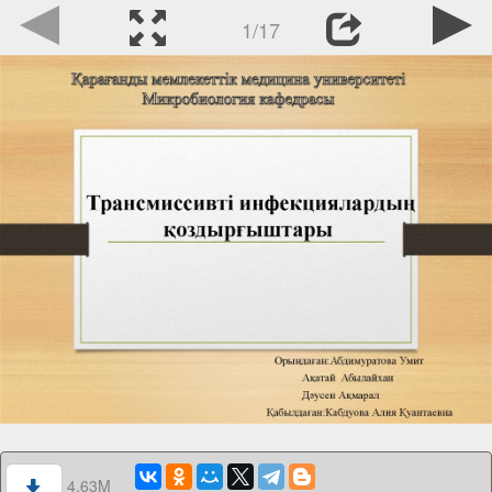
1/17
4.63M