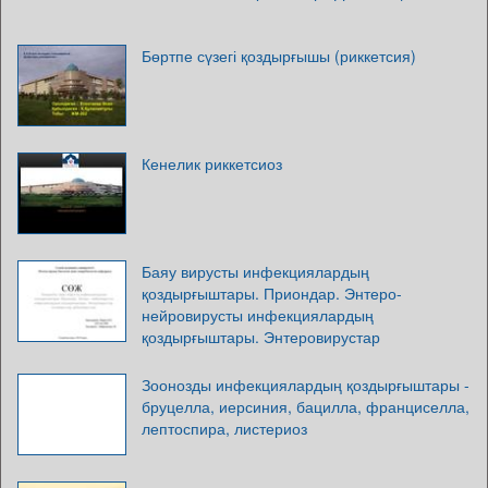
Бөртпе сүзегі қоздырғышы (риккетсия)
Кенелик риккетсиоз
Баяу вирусты инфекциялардың
қоздырғыштары. Приондар. Энтеро-
нейровирусты инфекциялардың
қоздырғыштары. Энтеровирустар
Зоонозды инфекциялардың қоздырғыштары -
бруцелла, иерсиния, бацилла, франциселла,
лептоспира, листериоз