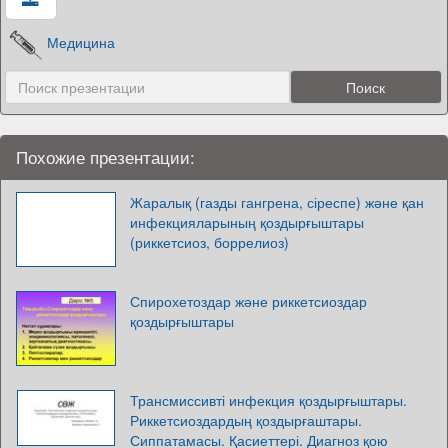
Медицина
Похожие презентации:
Жаралық (газды гангрена, сіреспе) және қан
инфекцияларының қоздырғыштары
(риккетсиоз, боррелиоз)
Спирохетоздар және риккетсиоздар
қоздырғыштары
Трансмиссивті инфекция қоздырғыштары.
Риккетсиоздардың қоздырғаштары.
Сиппатамасы. Қасиеттері. Диагноз қою