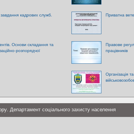
і завдання кадрових служб.
Приватна вет
ентів. Основи складання та
Правове регул
заційно-розпорядчої
працівників
Організація та
військовозобов
ору. Департамент соціального захисту населення