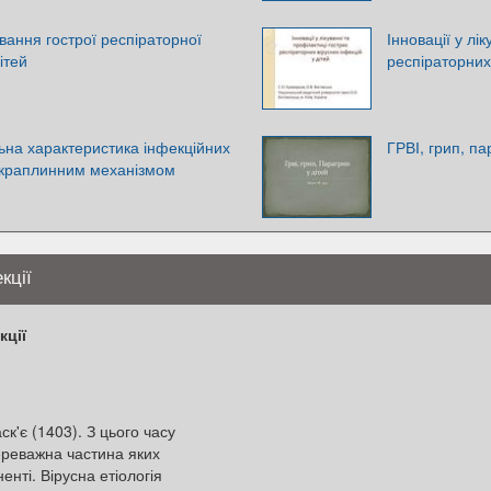
ування гострої респіраторної
Інновації у лі
дітей
респіраторних 
льна характеристика інфекційних
ГРВІ, грип, па
-краплинним механізмом
кції
кції
'є (1403). З цього часу
ереважна частина яких
нті. Вірусна етіологія