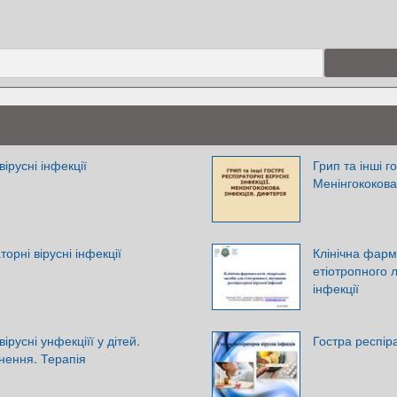
вірусні інфекції
Грип та інші го
Менінгококова
торні вірусні інфекції
Клінічна фарм
етіотропного л
інфекції
вірусні унфекціїї у дітей.
Гостра респір
днення. Терапія