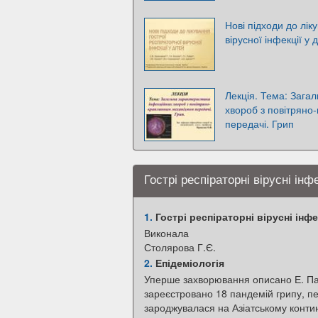
Нові підходи до лік
вірусної інфекції у 
Лекція. Тема: Зага
хвороб з повітряно
передачі. Грип
Гострі респіраторні вірусні інфе
1.
Гострі респіраторні вірусні інфе
Виконала
Столярова Г.Є.
2.
Епідеміологія
Уперше захворювання описано Е. Паск
зареєстровано 18 пандемій грипу, п
зароджувалася на Азіатському контине