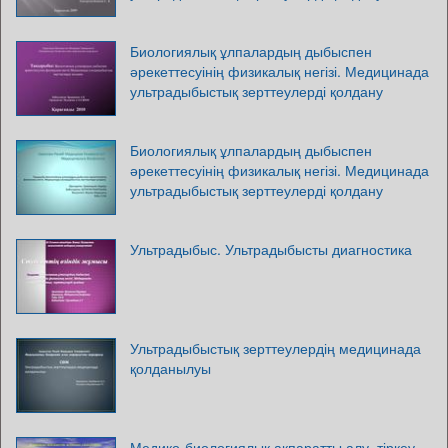
Биологиялық ұлпалардың дыбыспен
әрекеттесуінің физикалық негізі. Медицинада
ультрадыбыстық зерттеулерді қолдану
Биологиялық ұлпалардың дыбыспен
әрекеттесуінің физикалық негізі. Медицинада
ультрадыбыстық зерттеулерді қолдану
Ультрадыбыс. Ультрадыбысты диагностика
Ультрадыбыстық зерттеулердің медицинада
қолданылуы
Медико-биологиялық ақпаратты алу, тіркеу