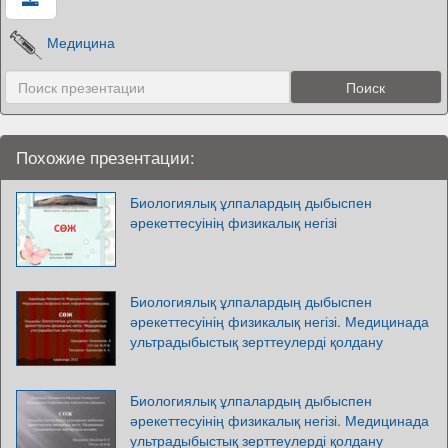
Медицина
Похожие презентации:
Биологиялық ұлпалардың дыбыспен
әрекеттесуінің физикалық негізі
Биологиялық ұлпалардың дыбыспен
әрекеттесуінің физикалық негізі. Медицинада
ультрадыбыстық зерттеулерді қолдану
Биологиялық ұлпалардың дыбыспен
әрекеттесуінің физикалық негізі. Медицинада
ультрадыбыстық зерттеулерді қолдану