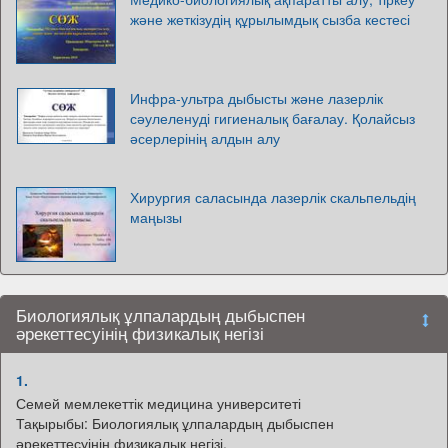
және жеткізудің құрылымдық сызба кестесі
Инфра-ультра дыбысты және лазерлік
сәулеленуді гигиеналық бағалау. Қолайсыз
әсерлерінің алдын алу
Хирургия саласында лазерлік скальпельдің
маңызы
Биологиялық ұлпалардың дыбыспен
әрекеттесуінің физикалық негізі
1.
Семей мемлекеттік медицина университеті
Тақырыбы: Биологиялық ұлпалардың дыбыспен
әрекеттесуінің физикалық негізі.