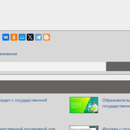
азование
редит с государственной
Образователь
государствен
дарственной поддержкой для
Ипотека с гос