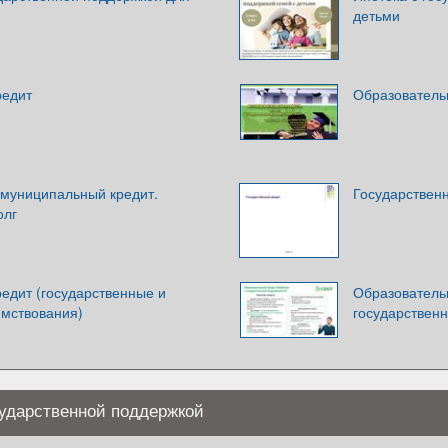
детьми
редит
Образователь
 муниципальный кредит.
Государствен
олг
едит (государственные и
Образователь
мствования)
государствен
сударственной поддержкой