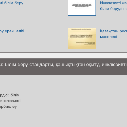
і білім беру
Инклюзивті жә
білім беруді 
ру ерекшелігі
Қазақстан рес
мәселесі
ісі: білім беру стандарты, қашықтықтан оқыту, инклюзивті
дісі: білім
 инклюзивті
тәрбиелеу