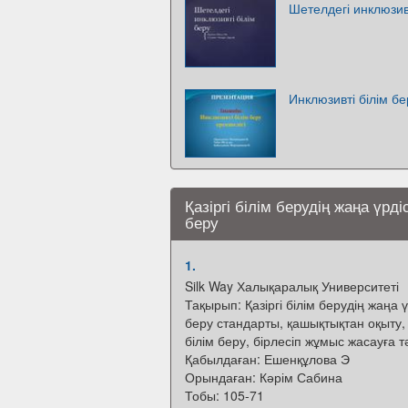
Шетелдегі инклюзивт
Инклюзивті білім бе
Қазіргі білім берудің жаңа үрд
беру
1.
Silk Way Халықаралық Университеті
Тақырып: Қазіргі білім берудің жаңа үр
беру стандарты, қашықтықтан оқыту,
білім беру, бірлесіп жұмыс жасауға 
Қабылдаған: Ешенқұлова Э
Орындаған: Кәрім Сабина
Тобы: 105-71