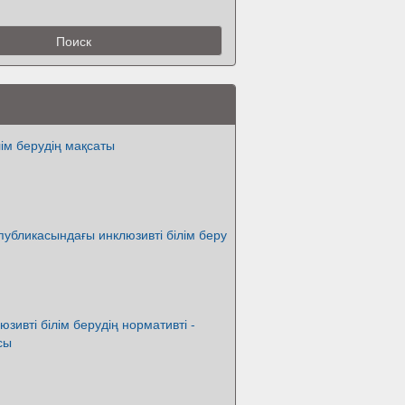
лім берудің мақсаты
публикасындағы инклюзивті білім беру
юзивті білім берудің нормативті -
сы