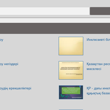
ру
Инклюзивті бі
ру негіздері
Қазақстан рес
мәселесі
рудің ерекшеліктері
ҚР - дағы инкл
құқықтық база