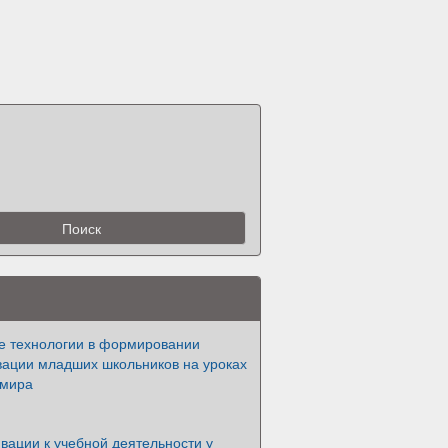
е технологии в формировании
вации младших школьников на уроках
 мира
вации к учебной деятельности у