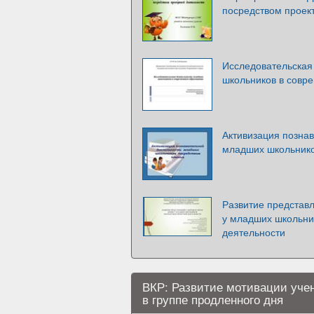
посредством проек
Исследовательская
школьников в совр
Активизация позна
младших школьнико
Развитие представ
у младших школьни
деятельности
ВКР: Развитие мотивации уче
в группе продленного дня