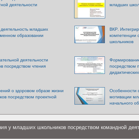
тной деятельности
младших школ
 деятельность младших
ВКР. Интегрир
еменном образовании
компетенции 
школьников
вательной деятельности
Формирование
в посредством чтения
посредством 
дидактических
лений о здоровом образе жизни
Особенности 
ков посредством проектной
мотивации мл
начального о
ния у младших школьников посредством командной дея