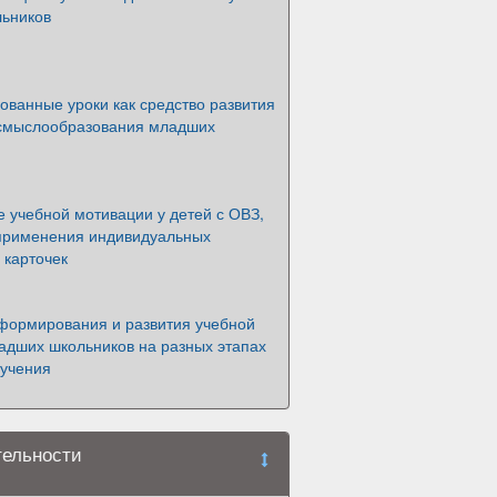
ьников
ованные уроки как средство развития
смыслообразования младших
 учебной мотивации у детей с ОВЗ,
применения индивидуальных
 карточек
формирования и развития учебной
адших школьников на разных этапах
бучения
тельности