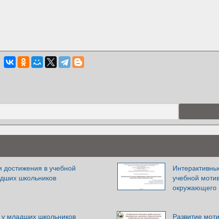
и достижения в учебной
Интерактивны
адших школьников
учебной моти
окружающего
 у младших школьников
Развитие моти