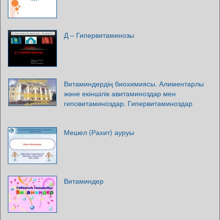
Д – Гипервитаминозы
Витаминдердің биохимиясы. Алиментарлы
және екіншілік авитаминоздар мен
гиповитаминоздар. Гипервитаминоздар
Мешел (Рахит) ауруы
Витаминдер