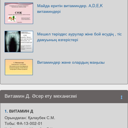
Майда еритін витаминдер. А,D,E,K
витаминдері
Мешел тәріздес аурулар жіне бой өсудің , тіс
дамуының өзгерістері
Витаминдер және олардың маңызы
Витамин Д. Әсер ету механизмі
1.
ВИТАМИН Д
Орындаған: Қалаубек С.М.
Тобы: ФА-13-002-01