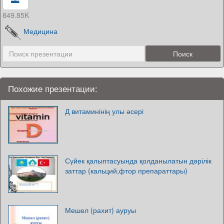
849.85K
Медицина
Похожие презентации:
Д витаминінің улы әсері
Сүйек қалыптасуында қолданылатын дәрілік
заттар (кальций,фтор препараттары)
Мешел (рахит) ауруы