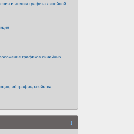
оения и чтения графика линейной
кция
положение графиков линейных
ция, её график, свойства