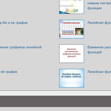
навыка постр
функции
y=kx и ее график
Линейная фун
ение графиков линейной
Взаимное рас
функций
 её график
Линейная функ