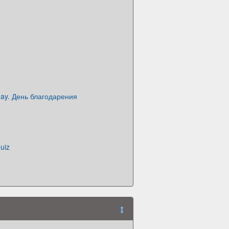
day. День благодарения
uiz