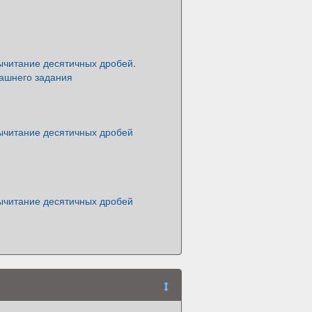
ычитание десятичных дробей.
ашнего задания
ычитание десятичных дробей
ычитание десятичных дробей