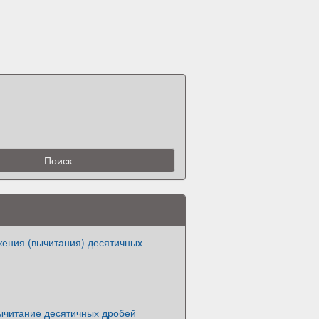
жения (вычитания) десятичных
ычитание десятичных дробей