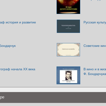
аф история и развитие
Русская культ
Бондарчук
Советские ки
тограф начала ХХ века
В кино и в жи
Ф. Бондарчук
уре