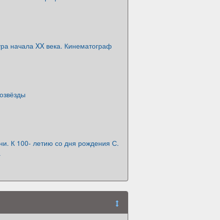
ура начала XX века. Кинематограф
нозвёзды
зни. К 100- летию со дня рождения С.
а