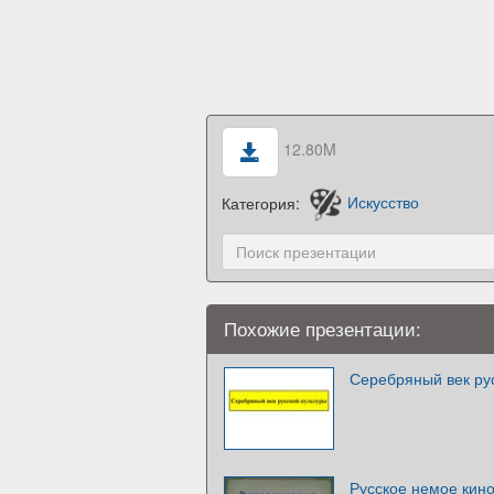
12.80M
Категория:
Искусство
Похожие презентации:
Серебряный век рус
Русское немое кин