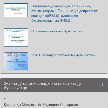
Эмоциональді лабильдік(астениялық)
бұзылыстардың(F06.6), жеңіл депрессивті
эпизодтың(F32.0), адаптация
бұзылыстарының (F43.2
Психопатологиялық бузылыстар
ЖИТС кезіндегі психикалық бұзылыстар
Экзогенді-органикалық және соматогенді
бұзылыстар
1.
Қарағанды Мемлекеттік Медицина Университеті