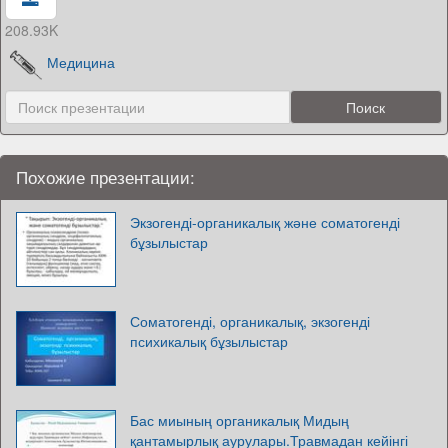
208.93K
Медицина
Похожие презентации:
Экзогенді-органикалық және соматогенді
бұзылыстар
Соматогенді, органикалық, экзогенді
психикалық бұзылыстар
Бас миының органикалық Мидың
қантамырлық аурулары.Травмадан кейінгі