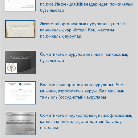
психоз.Инфекция,ісік кездеріндегі психикалық
бұзылыстар
Экзогенді органикалық аурулардың негізгі
клиникалық көріністері. Кеш жастағы
психикалық аурулар
Cоматикалық аурулар кезіндегі психикалық
бұзылыстар
Бас миының органикалық аурулары. Бас
миының атрофиялық ауруы. Бас миының
тамырлы(сосудистый) аурулары
Соматикалық науқастардың психофизикалық
қалпын клиникалық стандартын бағалау
шкаласы