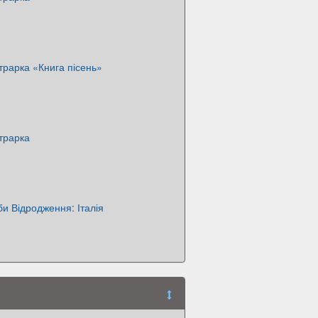
рарка «Книга пісень»
трарка
би Відродження: Італія