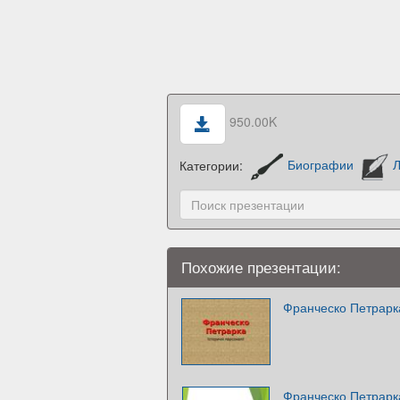
950.00K
Категории:
Биографии
Л
Похожие презентации:
Франческо Петрарка
Франческо Петрарк