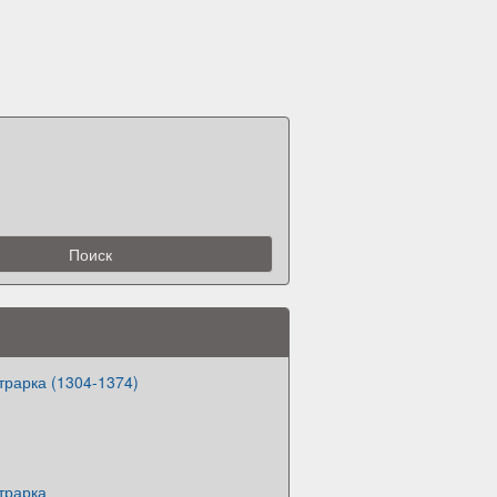
трарка (1304-1374)
трарка