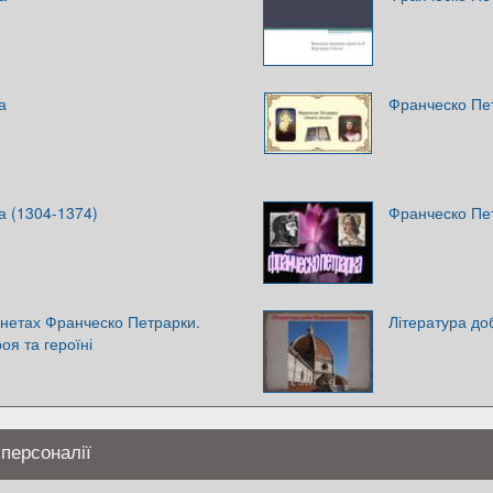
а
Франческо Пет
а (1304-1374)
Франческо Пе
сонетах Франческо Петрарки.
Література до
оя та героїні
 персоналії