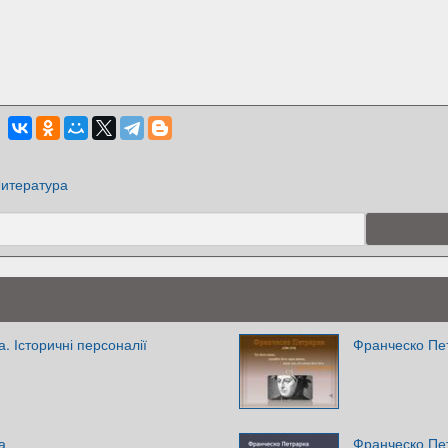
итература
. Історичні персоналії
Франческо Пе
а
Франческо Пе