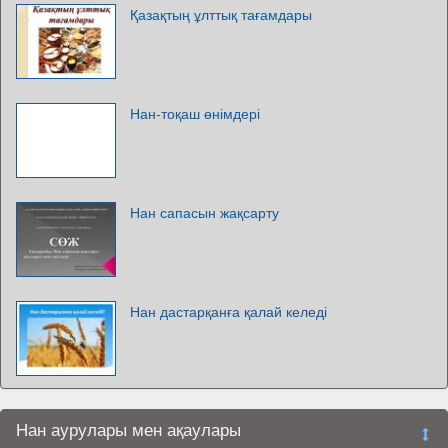
Қазақтың ұлттық тағамдары
Нан-тоқаш өнімдері
Нан сапасын жақсарту
Нан дастарқанға қалай келеді
Нан аурулары мен ақаулары