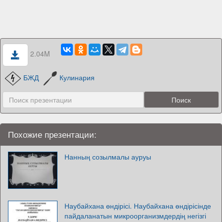
2.04M
БЖД
Кулинария
Похожие презентации:
Нанның созылмалы ауруы
Наубайхана өндірісі. Наубайхана өндірісінде
пайдаланатын микроорганизмдердің негізгі