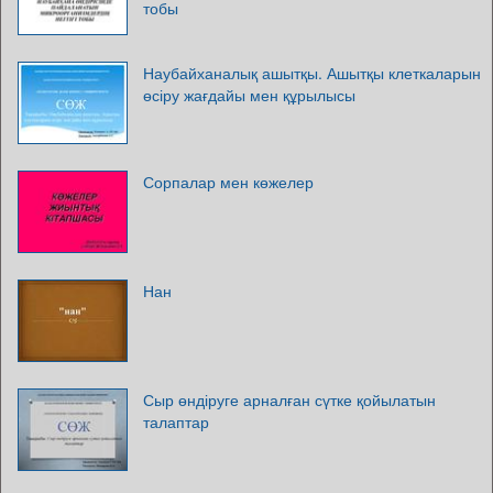
тобы
Наубайханалық ашытқы. Ашытқы клеткаларын
өсіру жағдайы мен құрылысы
Сорпалар мен көжелер
Нан
Сыр өндіруге арналған сүтке қойылатын
талаптар