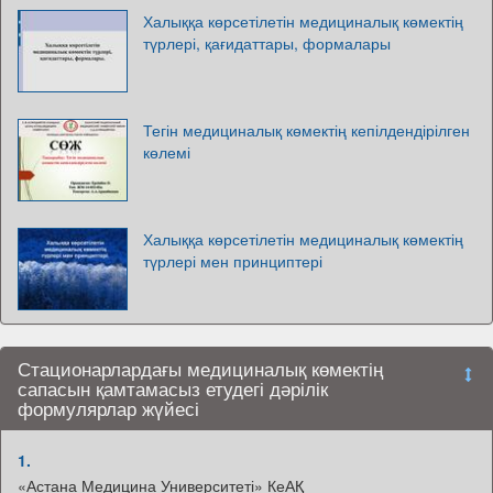
Халыққа көрсетілетін медициналық көмектің
түрлері, қағидаттары, формалары
Тегін медициналық көмектің кепілдендірілген
көлемі
Халыққа көрсетілетін медициналық көмектің
түрлері мен принциптері
Стационарлардағы медициналық көмектің
сапасын қамтамасыз етудегі дәрілік
формулярлар жүйесі
1.
«Астана Медицина Университеті» КеАҚ