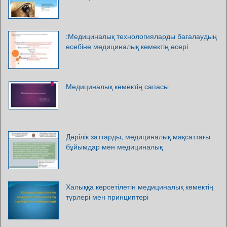
:Медициналық технологияларды бағалаудың
есебіне медициналық көмектің әсері
Медициналық көмектің сапасы
Дәрілік заттарды, медициналық мақсаттағы
бұйымдар мен медициналық
Халыққа көрсетілетін медициналық көмектің
түрлері мен принциптері