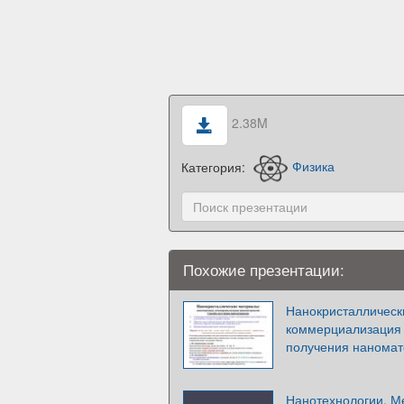
2.38M
Категория:
Физика
Похожие презентации:
Нанокристаллическ
коммерциализация
получения нанома
Нанотехнологии. М