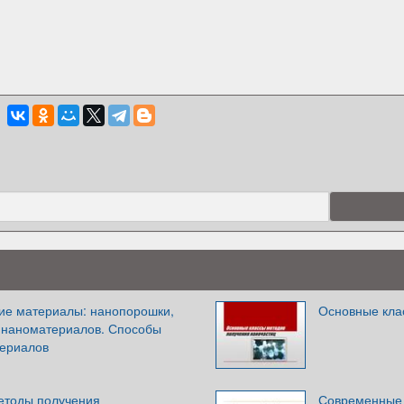
ие материалы: нанопорошки,
Основные кла
 наноматериалов. Способы
териалов
етоды получения
Современные 