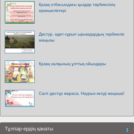
Қазақ отбасындағы қыздар тәрбиесінің
ерекшеліктері
Дәстүр, әдет-ғұрып ырымдардың тәрбиелік
маңызы
Қазақ халқының ұлттық ойындары
Салт дәстүр жараса, Наурыз келді жаңаша!
Тұлпар-ердің қанаты