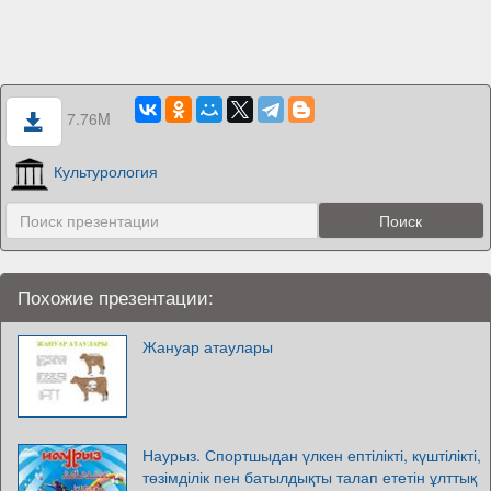
7.76M
Культурология
Похожие презентации:
Жануар атаулары
Наурыз. Спортшыдан үлкен ептілікті, күштілікті,
төзімділік пен батылдықты талап ететін ұлттық