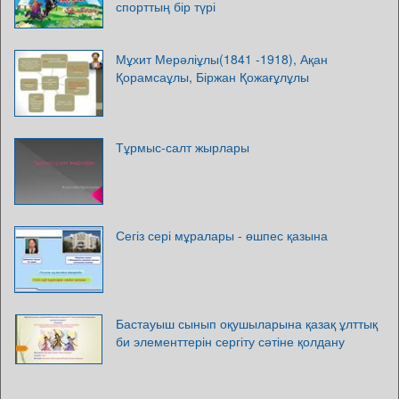
спорттың бір түрі
Мұхит Мерәліұлы(1841 -1918), Ақан
Қорамсаұлы, Біржан Қожағұлұлы
Тұрмыс-салт жырлары
Сегіз сері мұралары - өшпес қазына
Бастауыш сынып оқушыларына қазақ ұлттық
би элементтерін сергіту сәтіне қолдану