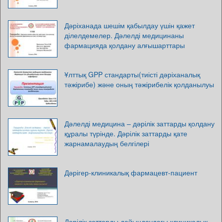
Дәріханада шешім қабылдау үшін қажет
ділелдемелер. Дәлелді медицинаны
фармацияда қолдану алғышарттары
Ұлттық GPP стандарты(тиісті дәріханалық
тәжірибе) және оның тәжірибелік қолданылуы
Дәлелді медицина – дәрілік заттарды қолдану
құралы түрінде. Дәрілік заттарды қате
жарнамалаудың белгілері
Дәрігер-клиникалық фармацевт-пациент
Дәрілік заттарды дайындаудағы клиникалық