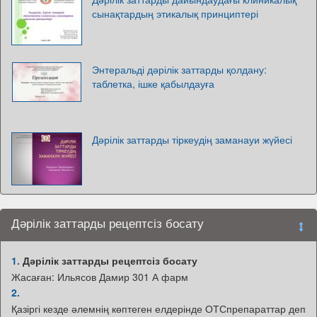
сынақтардың этикалық принциптері
Энтеральді дәрілік заттарды қолдану:
таблетка, ішке қабылдауға
Дәрілік заттарды тіркеудің заманауи жүйесі
Дәрілік заттарды рецептсіз босату
1.
Дәрілік заттарды рецептсіз босату
Жасаған: Ильясов Дамир 301 А фарм
2.
Қазіргі кезде әлемнің көптеген елдерінде ОТСпрепараттар деп