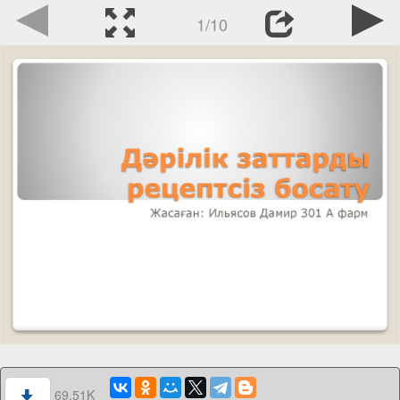
1/10
69.51K