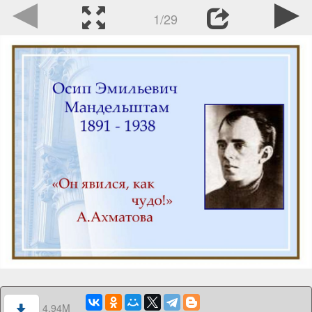
1/29
4.94M