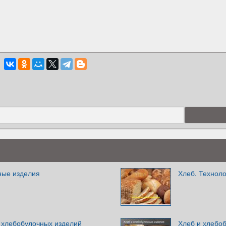
ные изделия
Хлеб. Техноло
 хлебобулочных изделий
Хлеб и хлебо