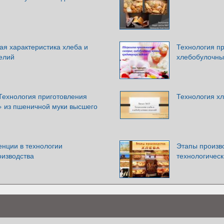
ая характеристика хлеба и
Технология п
елий
хлебобулочны
Технология приготовления
Технология х
» из пшеничной муки высшего
нции в технологии
Этапы произв
оизводства
технологическ