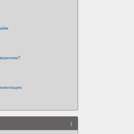
лайм
кворечник?
презентацию