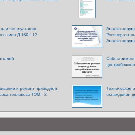
та и эксплуатация
Анализ наруш
са типа Д 160-112
Росэнергоато
Анализ наруш
еталей
Себестоимост
центробежног
живание и ремонт приводной
Техническое 
соса тепловоза ТЭМ - 2
охлаждения д