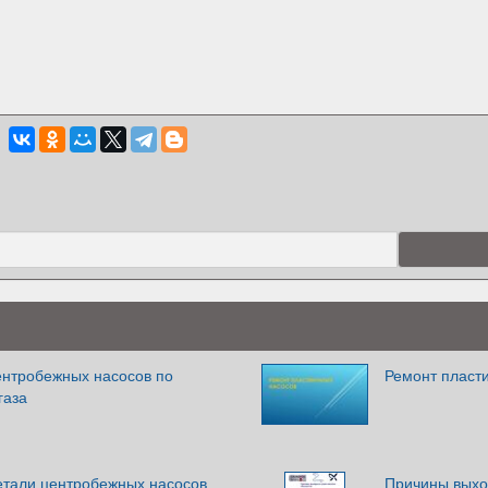
ентробежных насосов по
Ремонт пласт
газа
етали центробежных насосов
Причины выхо