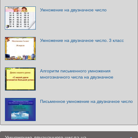
Умножение на двузначное число
Умножение на двузначное число. 3 класс
Алгоритм письменного умножения
многозначного числа на двузначное
Письменное умножение на двузначное число
Умножение двузначного числа на