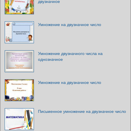
двузначное
Умножение на двузначное число
Умножение двузначного числа на
однозначное
Умножение на двузначное число
Письменное умножение на двузначное число