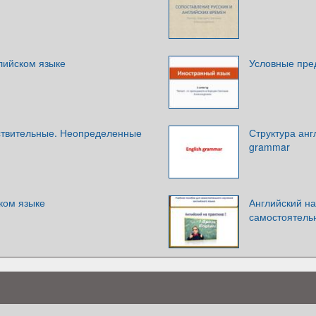
лийском языке
Условные пре
ествительные. Неопределенные
Структура анг
grammar
ком языке
Английский на
самостоятельн