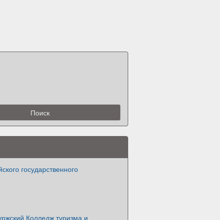
ского государственного
уржский Колледж туризма и