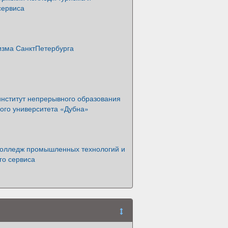
сервиса
изма СанктПетербурга
институт непрерывного образования
ого университета «Дубна»
колледж промышленных технологий и
го сервиса