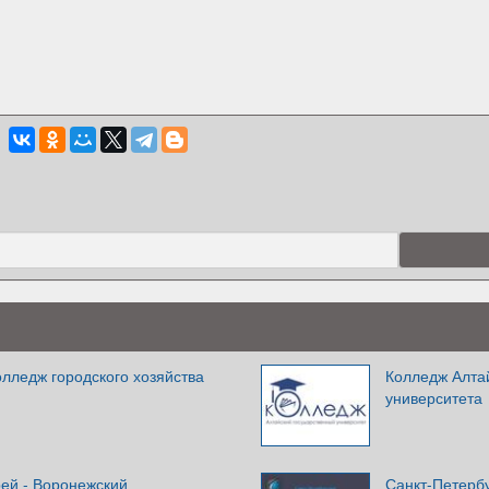
лледж городского хозяйства
Колледж Алтай
университета
рей - Воронежский
Санкт-Петерб