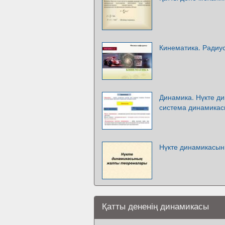
Кинематика. Радиус
Динамика. Нүкте д
система динамика
Нүкте динамикасы
Қатты дененің динамикасы