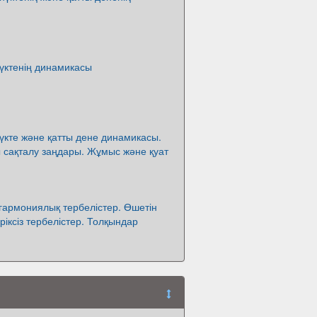
үктенің динамикасы
үкте және қатты дене динамикасы.
 сақталу заңдары. Жұмыс және қуат
гармониялық тербелістер. Өшетін
ріксіз тербелістер. Толқындар