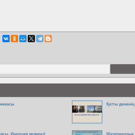
амикасы
Қатты денені
касы. Инерция моменті
Материалдық н