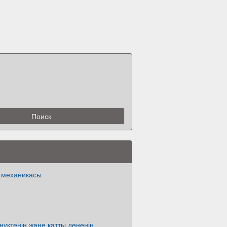
ң механикасы
үктенің және қатты дененің