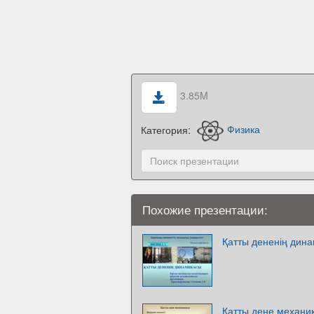
3.85M
Категория:
Физика
Похожие презентации:
Қатты дененің дин
Қатты дене механи