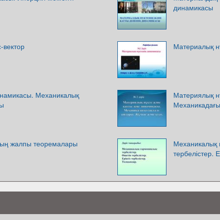
динамикасы
-вектор
Материалық н
инамикасы. Механикалық
Материялық н
сы
Механикадағы
ның жалпы теоремалары
Механикалық 
тербелістер. Е