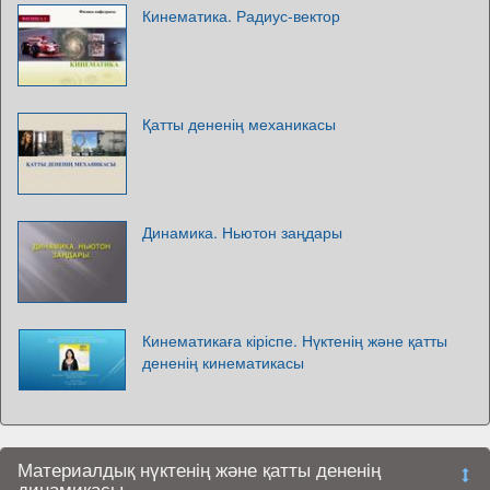
Кинематика. Радиус-вектор
Қатты дененің механикасы
Динамика. Ньютон заңдары
Кинематикаға кіріспе. Нүктенің және қатты
дененің кинематикасы
Материалдық нүктенің және қатты дененің
динамикасы