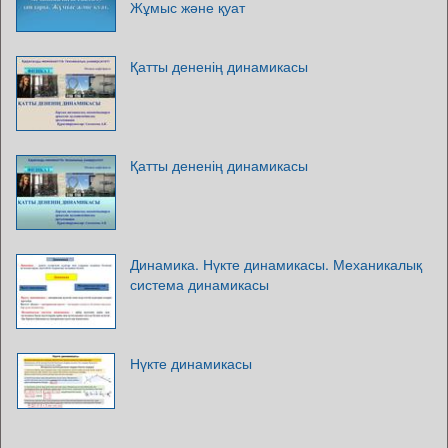
Жұмыс және қуат
Қатты дененің динамикасы
Қатты дененің динамикасы
Динамика. Нүкте динамикасы. Механикалық
система динамикасы
Нүкте динамикасы