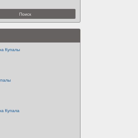
на Купалы
упалы
на Купала