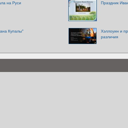
ала на Руси
Праздник Ива
вана Купалы"
Хэллоуин и пр
различия