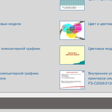
товые модели
Цвет и цвето
 компьютерной графики.
Цветовые мод
компьютерной графики.
Внутреннее ус
тона
принтеров се
FS-C2026/21