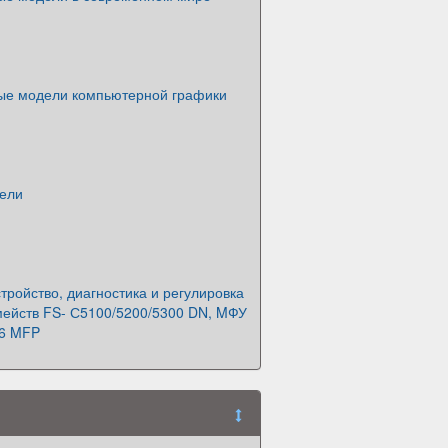
вые модели компьютерной графики
ели
тройство, диагностика и регулировка
мейств FS- С5100/5200/5300 DN, MФУ
26 MFP