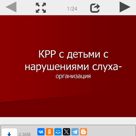
1/24
3.36M