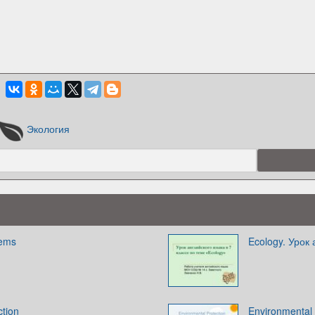
Экология
lems
Ecology. Урок 
ction
Environmental 