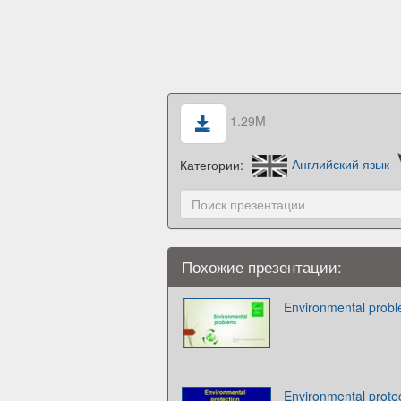
1.29M
Категории:
Английский язык
Похожие презентации:
Environmental prob
Environmental prote