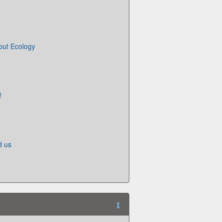
out Ecology
!
d us