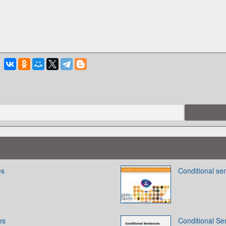
es
Conditional se
es
Conditional Se