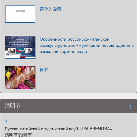
简单的爱情
Особенности российско-китайской
межкультурной коммуникации несовпадения в
языковой картине мира
傣族
清明节
1.
Русско-китайский студенческий клуб «DALABENGBA»
清明节/踏青节