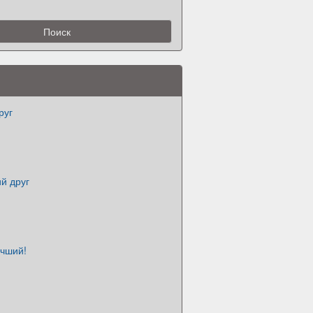
руг
й друг
учший!