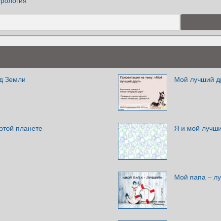
урология
од Земли
Мой лучший д
этой планете
Я и мой лучши
Мой папа – л