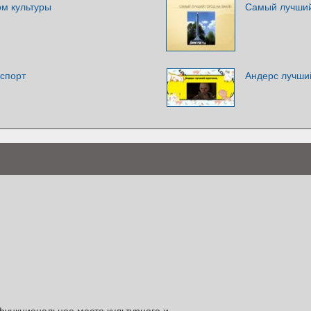
ом культуры
Самый лучший
 спорт
Андерс лучши
функциональное место культурного и