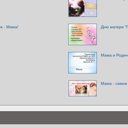
к - Мама!
Дню матери "П
Мама и Родин
Мама - самое 