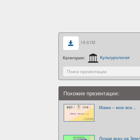
19.61M
Категория:
Культурология
Похожие презентации:
Мама – мое все…
Лучше всех на Зем