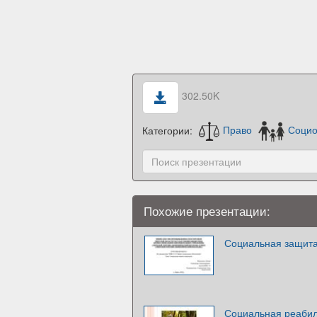
302.50K
Категории:
Право
Социо
Похожие презентации:
Социальная защита
Социальная реабил