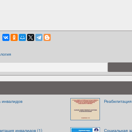
логия
 инвалидов
Реабилитация
итация инвалидов (1)
Социальная з