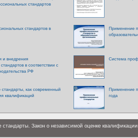
ссиональных стандартов
иональных стандартов в
Применение п
образователь
и и внедрения
Система проф
тандартов в соответствии с
нодательства РФ
стандарты, как современный
Применение п
ия квалификаций
года
 стандарты. Закон о независимой оценке квалификации