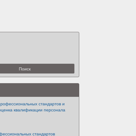
рофессиональных стандартов и
оценка квалификации персонала
фессиональных стандартов