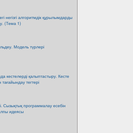
егі негізгі алгоритмдік құрылымдарды
. (Тема 1)
льдеу. Модель түрлері
а кестелерді қалыптастыру. Кесте
 тағайындау тегтері
і. Сызықтық программалау есебін
алпы идеясы