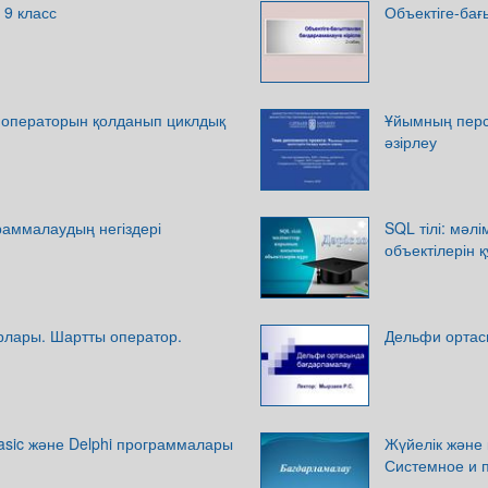
 9 класс
Объектіге-бағ
r операторын қолданып циклдық
Ұйымның персо
әзірлеу
граммалаудың негіздері
SQL тілі: мәл
объектілерін қ
орлары. Шартты оператор.
Дельфи ортас
l Basic және Delphi программалары
Жүйелік және
Системное и 