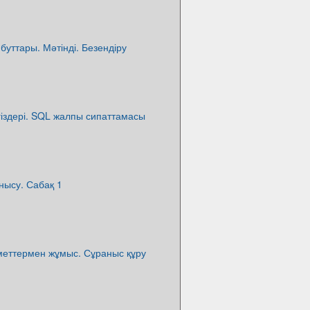
буттары. Мәтінді. Безендіру
егіздері. SQL жалпы сипаттамасы
нысу. Сабақ 1
іметтермен жұмыс. Сұраныс құру