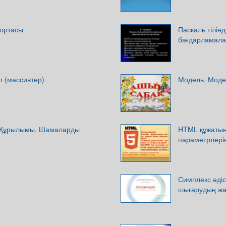
ортасы
Паскаль тілінд
бағдарламалау
 (массивтер)
Модель. Моде
і. Құрылымы. Шамаларды
HTML құжатынд
параметрлерін
Симплекс әдіс
шығарудың ж