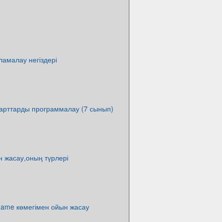
амалау негіздері
 шарттарды программалау (7 сынып)
н жасау,оның түрлері
Game көмегімен ойын жасау