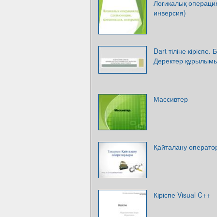
Логикалық операци
инверсия)
Dart тіліне кіріспе.
Деректер құрылымы
Массивтер
Қайталану операто
Кіріспе Visual C++