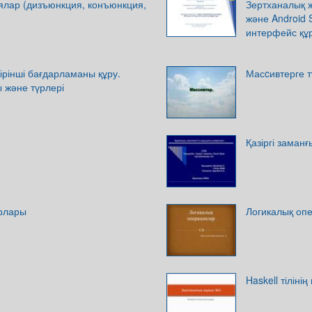
ялар (дизъюнкция, конъюнкция,
Зертханалық ж
және Android 
интерфейс құ
 Бірінші бағдарламаны құру.
Масcивтерге т
 және түрлері
Қазіргі заманғ
рлары
Логикалық оп
Haskell тіліні