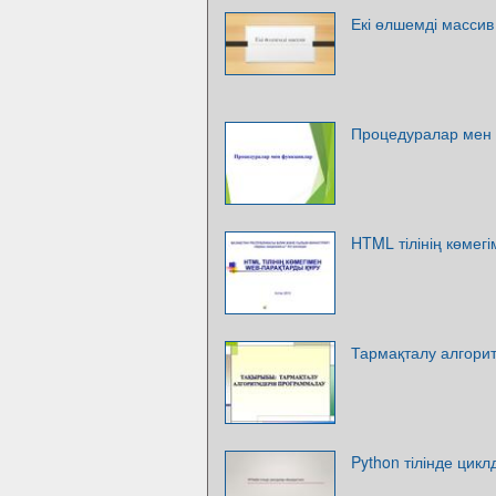
Екі өлшемді массив
Процедуралар мен
HTML тілінің көмег
Тармақталу алгори
Python тілінде цик