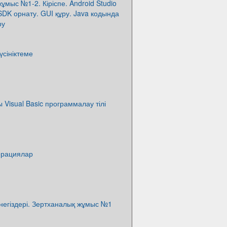
ұмыс №1-2. Кіріспе. Android Studio
SDK орнату. GUI құру. Java кодында
ру
үсініктеме
ы Visual Basic программалау тілі
ерациялар
ң негіздері. Зертханалық жұмыс №1