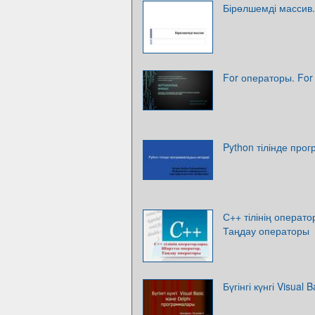
Бірөлшемді массив.
For операторы. Fo
Python тілінде про
С++ тілінің операт
Таңдау операторы
Бүгінгі күнгі Visua