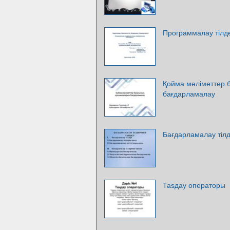
Программалау тілд
Қойма мәліметтер
бағдарламалау
Бағдарламалау тіл
Таѕдау операторы