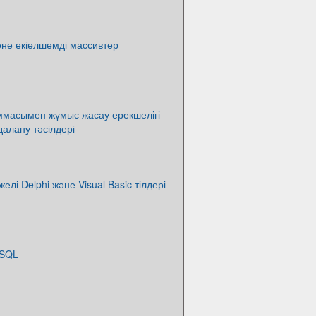
не екіөлшемді массивтер
аммасымен жұмыс жасау ерекшелігі
алану тәсілдері
лі Delphi және Visual Basic тілдері
 SQL