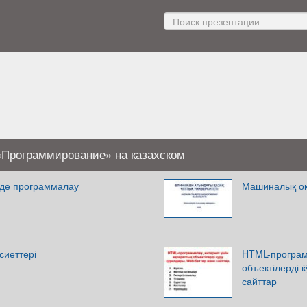
«Программирование» на казахском
інде программалау
Машиналық оқы
сиеттері
HTML-программ
объектілерді 
сайттар