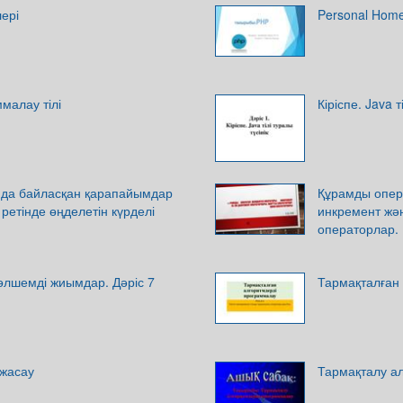
ері
Personal Hom
ммалау тілі
Кіріспе. Java т
да байласқан қарапайымдар
Құрамды опер
ретінде өңделетін күрделі
инкремент жә
операторлар.
өлшемді жиымдар. Дәріс 7
Тармақталған
жасау
Тармақталу а