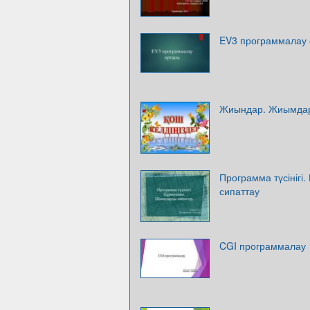
EV3 программалау 
Жиындар. Жиымдар
Программа түсініг
сипаттау
CGI программалау