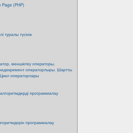
e Page (PHP)
ілі туралы түсінік
атор, меншіктеу операторы,
недекремент операторлыры. Шартты
 Цикл операторлары
 алгоритмдерді программалау
лгоритмдерін программалау