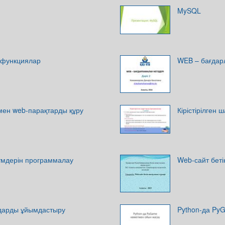
MySQL
 функциялар
WEB – бағдарл
імен web-парақтарды құру
Кірістірілген
тмдерін программалау
Web-сайт беті
лдарды ұйымдастыру
Python-да Py