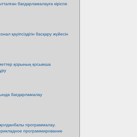
ытталған бағдарламалауға кіріспе
нал қауіпсіздігін басқару жүйесін
іметтер қорының қосымша
ұру
ында бағдарламалау
 қолданбалы программалау.
прикладное программирование