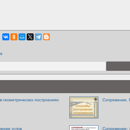
ка
в геометрических построениях
Сопряжение. 
ление углов
Сопряжение- 