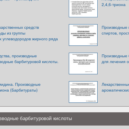
2,4,6-триона
карственных средств
Производные 
оды из группы
спиртов, прос
х углеводородов жирного ряда
дства, производные
Производные 
водные барбитуровой кислоты.
для лечения 
мидина. Производные
Лекарственные
иона (Барбитураты)
ароматически
изводные барбитуровой кислоты