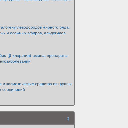
галогенуглеводородов жирного ряда,
тых и сложных эфиров, альдегидов
бис-(β-хлорэтил)-амина, препараты
онкозаболеваний
 и косметические средства из группы
х соединений