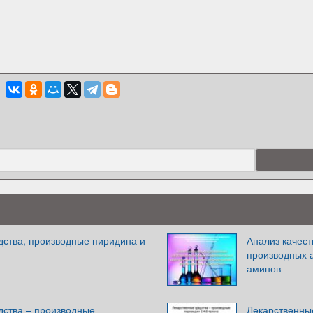
дства, производные пиридина и
Анализ качест
производных 
аминов
дства – производные
Лекарственны