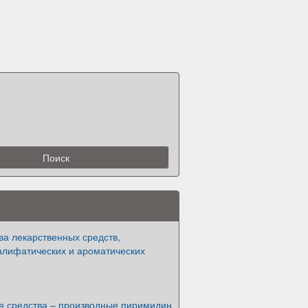
ва лекарственных средств,
алифатических и ароматических
е средства – производные пиримидин