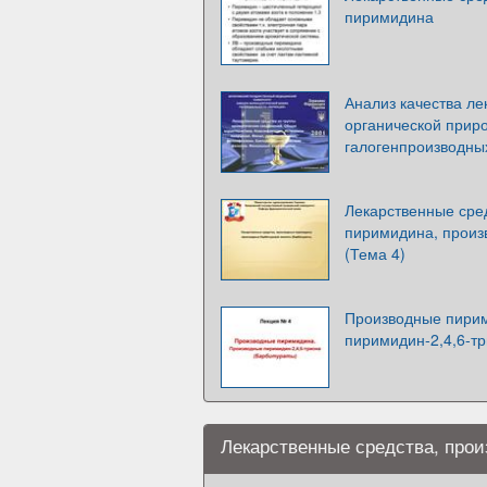
пиримидина
Анализ качества ле
органической прир
галогенпроизводны
Лекарственные сре
пиримидина, произ
(Тема 4)
Производные пири
пиримидин-2,4,6-тр
Лекарственные средства, про