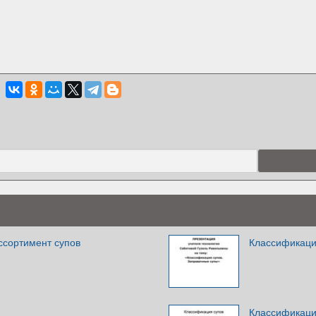
ссортимент супов
Классификаци
Классификаци